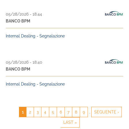
05/28/2026 - 18:44
BANCO BPM
Internal Dealing - Segnalazione
05/28/2026 - 18:40
BANCO BPM
Internal Dealing - Segnalazione
CURRENT
1
PAGE
2
PAGE
3
PAGE
4
PAGE
5
PAGE
6
PAGE
7
PAGE
8
PAGE
9
…
NEXT
SEGUENTE ›
PAGINATION
PAGE
PAGE
LAST
LAST »
PAGE