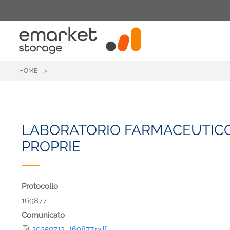
Skip
to
main
content
HOME
LABORATORIO FARMACEUTICO 
PROPRIE
Protocollo
169877
Comunicato
20250712_169877.pdf