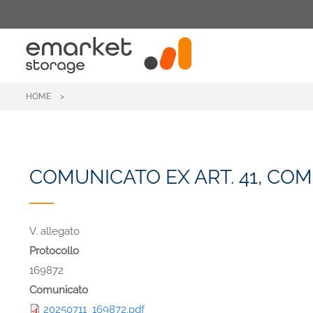
Skip
to
main
content
HOME
COMUNICATO EX ART. 41, COMMA
V. allegato
Protocollo
169872
Comunicato
20250711_169872.pdf