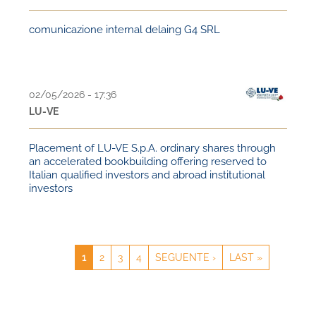
comunicazione internal delaing G4 SRL
02/05/2026 - 17:36
LU-VE
Placement of LU-VE S.p.A. ordinary shares through
an accelerated bookbuilding offering reserved to
Italian qualified investors and abroad institutional
investors
CURRENT
1
PAGE
2
PAGE
3
PAGE
4
NEXT
SEGUENTE ›
LAST
LAST »
PAGE
PAGE
PAGE