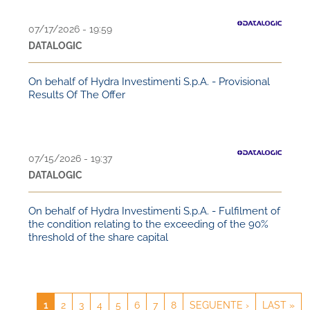
07/17/2026 - 19:59
DATALOGIC
On behalf of Hydra Investimenti S.p.A. - Provisional
Results Of The Offer
07/15/2026 - 19:37
DATALOGIC
On behalf of Hydra Investimenti S.p.A. - Fulfilment of
the condition relating to the exceeding of the 90%
threshold of the share capital
CURRENT
1
PAGE
2
PAGE
3
PAGE
4
PAGE
5
PAGE
6
PAGE
7
PAGE
8
NEXT
SEGUENTE ›
LAST
LAST »