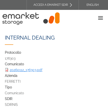
Salta
ACCEDI A EMARKET SDIR
ENGLISH
al
TOP
contenuto
HEADER
principale
MENU
INTERNAL DEALING
Protocollo
176303
Comunicato
20260112_176303.pdf
Azienda
FERRETTI
Tipo
Comunicato
SDIR
SDIRNIS