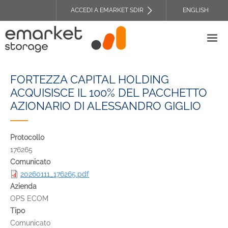
Salta
ACCEDI A EMARKET SDIR
ENGLISH
al
TOP
contenuto
HEADER
principale
MENU
FORTEZZA CAPITAL HOLDING
ACQUISISCE IL 100% DEL PACCHETTO
AZIONARIO DI ALESSANDRO GIGLIO
Protocollo
176265
Comunicato
20260111_176265.pdf
Azienda
OPS ECOM
Tipo
Comunicato