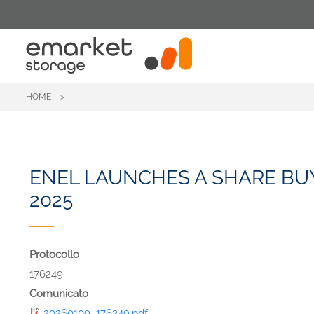
Salta
al
contenuto
principale
HOME
ENEL LAUNCHES A SHARE BU
2025
Protocollo
176249
Comunicato
20260109_176249.pdf