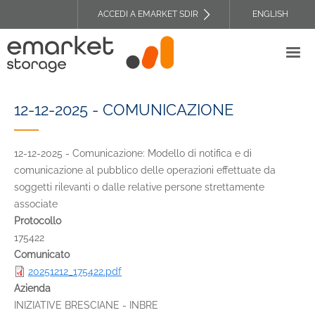
Salta
ACCEDI A EMARKET SDIR
ENGLISH
al
TOP
contenuto
HEADER
principale
MENU
12-12-2025 - COMUNICAZIONE
12-12-2025 - Comunicazione: Modello di notifica e di
comunicazione al pubblico delle operazioni effettuate da
soggetti rilevanti o dalle relative persone strettamente
associate
Protocollo
175422
Comunicato
20251212_175422.pdf
Azienda
INIZIATIVE BRESCIANE - INBRE