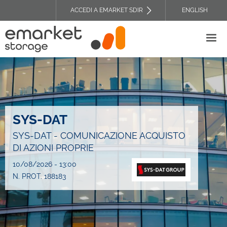
Salta
ACCEDI A EMARKET SDIR
ENGLISH
al
TOP
contenuto
HEADER
principale
MENU
SYS-DAT
SYS-DAT - COMUNICAZIONE ACQUISTO
DI AZIONI PROPRIE
10/08/2026 - 13:00
N. PROT. 188183