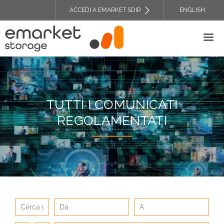
Salta
ACCEDI A EMARKET SDIR
ENGLISH
al
TOP
contenuto
HEADER
principale
MENU
TUTTI I COMUNICATI
REGOLAMENTATI