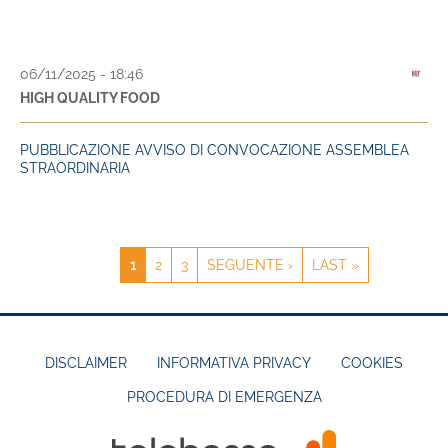
06/11/2025 - 18:46
HIGH QUALITY FOOD
PUBBLICAZIONE AVVISO DI CONVOCAZIONE ASSEMBLEA
STRAORDINARIA
PAGINA
1
PAGE
2
PAGE
3
PAGINA
SEGUENTE ›
ULTIMA
LAST »
PAGINAZIONE
ATTUALE
SUCCESSIVA
PAGINA
DISCLAIMER
INFORMATIVA PRIVACY
COOKIES
PROCEDURA DI EMERGENZA
FOOTER
MENU