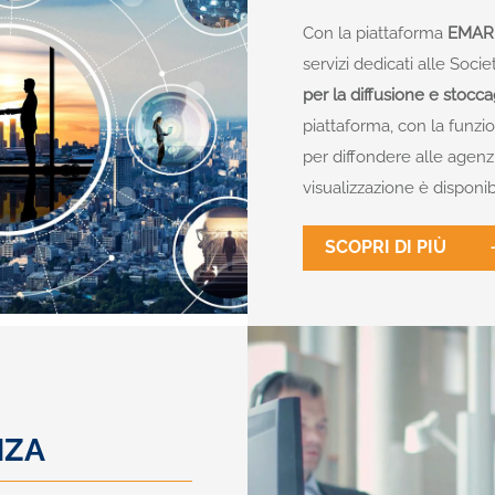
Con la piattaforma
EMAR
servizi dedicati alle Soci
per la diffusione e stoc
piattaforma, con la funz
per diffondere alle agenz
visualizzazione è disponibi
SCOPRI DI PIÙ
NZA