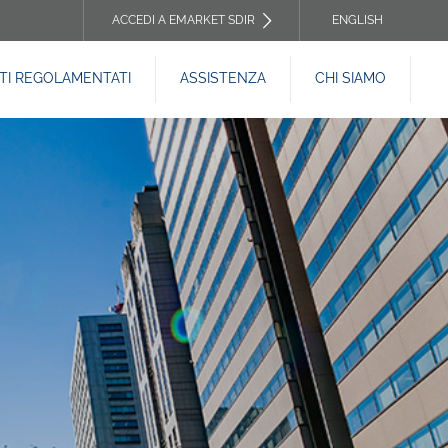
ACCEDI A EMARKET SDIR
ENGLISH
TOP
I REGOLAMENTATI
ASSISTENZA
CHI SIAMO
HEADER
MENU