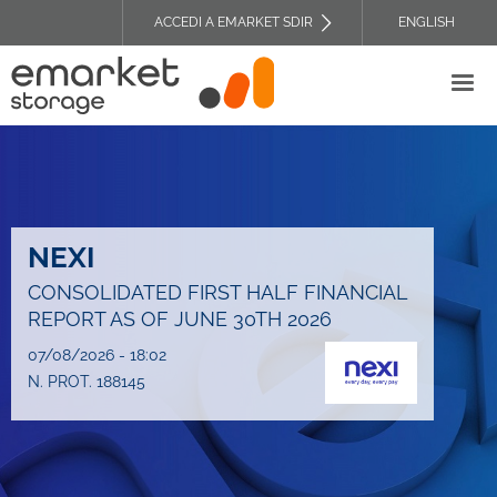
Salta
ACCEDI A EMARKET SDIR
ENGLISH
al
TOP
contenuto
HEADER
principale
MENU
NEXI
CONSOLIDATED FIRST HALF FINANCIAL
REPORT AS OF JUNE 30TH 2026
07/08/2026 - 18:02
N. PROT. 188145