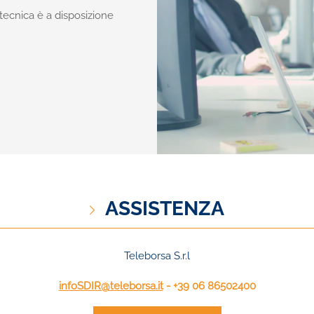
za tecnica è a disposizione
ASSISTENZA
Teleborsa S.r.l
infoSDIR@teleborsa.it
- +39 06 86502400