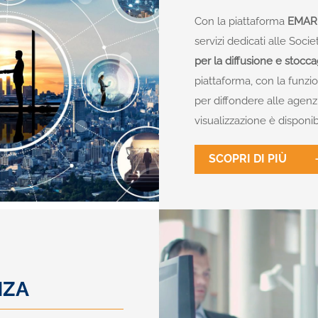
Con la piattaforma
EMAR
servizi dedicati alle Soci
per la diffusione e stoc
piattaforma, con la funz
per diffondere alle agenz
visualizzazione è disponibi
SCOPRI DI PIÙ
NZA