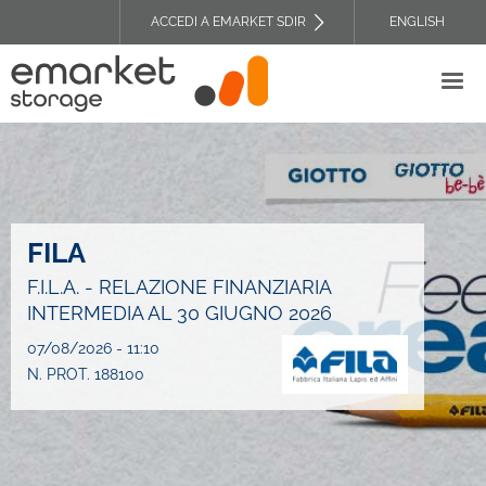
Salta
ACCEDI A EMARKET SDIR
ENGLISH
al
TOP
contenuto
HEADER
principale
MENU
FILA
F.I.L.A. - RELAZIONE FINANZIARIA
INTERMEDIA AL 30 GIUGNO 2026
07/08/2026 - 11:10
N. PROT. 188100