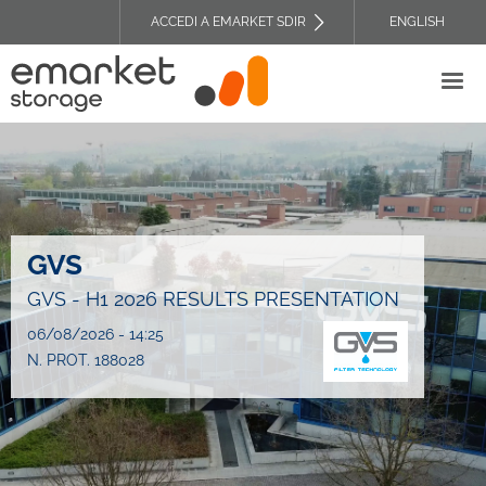
Salta
ACCEDI A EMARKET SDIR
ENGLISH
al
TOP
contenuto
HEADER
principale
MENU
GVS
GVS - H1 2026 RESULTS PRESENTATION
06/08/2026 - 14:25
N. PROT. 188028