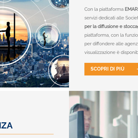
Con la piattaforma
EMAR
servizi dedicati alle Soci
per la diffusione e stoc
piattaforma, con la funz
per diffondere alle agenz
visualizzazione è disponibi
SCOPRI DI PIÙ
NZA