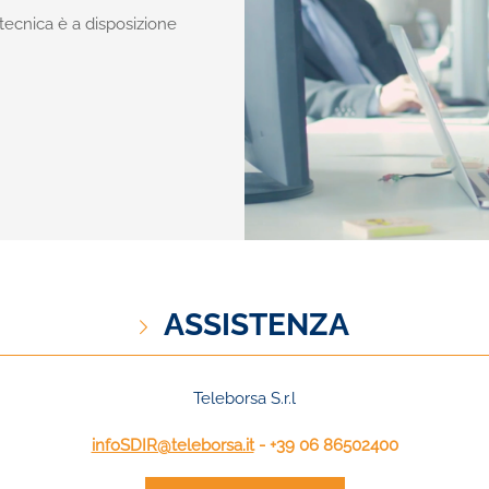
za tecnica è a disposizione
ASSISTENZA
Teleborsa S.r.l
infoSDIR@teleborsa.it
- +39 06 86502400