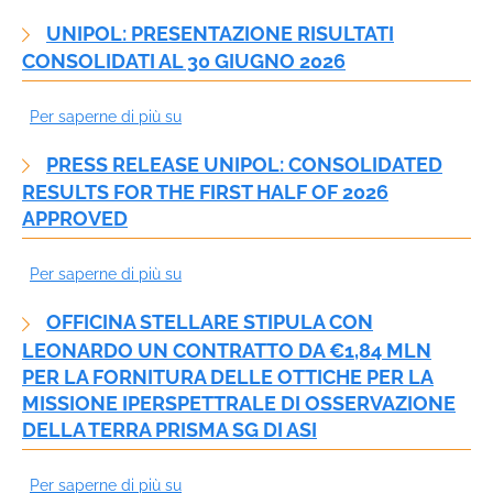
Presentation
30
UNIPOL: PRESENTAZIONE RISULTATI
of
06
CONSOLIDATI AL 30 GIUGNO 2026
consolidated
2026
results
Per saperne di più su
Unipol:
at
Presentazione
30
PRESS RELEASE UNIPOL: CONSOLIDATED
risultati
June
RESULTS FOR THE FIRST HALF OF 2026
consolidati
2026
APPROVED
al
30
Per saperne di più su
Press
giugno
Release
2026
OFFICINA STELLARE STIPULA CON
Unipol:
LEONARDO UN CONTRATTO DA €1,84 MLN
consolidated
PER LA FORNITURA DELLE OTTICHE PER LA
results
MISSIONE IPERSPETTRALE DI OSSERVAZIONE
for
DELLA TERRA PRISMA SG DI ASI
the
first
Per saperne di più su
OFFICINA
half