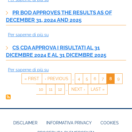
DI
S.P.A.:
OF
OSSERVAZIONE
PR BOD APPROVES THE RESULTS AS OF
SOTTOSCRITTO
80%
DELLA
DECEMBER 31, 2024 AND 2025
ACCORDO
OF
TERRA
VINCOLANTE
THE
PRISMA
Per saperne di più su
PR
PER
CUTLITE
SG
BoD
LA
PENTA
DI
CS CDA APPROVA I RISULTATI AL 31
approves
CESSIONE
BUSINESS
ASI
DICEMBRE 2024 E AL 31 DICEMBRE 2025
the
DELL’80%
UNIT
results
DELLA
TO
Per saperne di più su
CS
as
BUSINESS
TRUMPF
CDA
of
UNIT
PRIMA
« FIRST
PAGINA
‹ PREVIOUS
…
PAGE
4
PAGE
5
PAGE
6
PAGE
7
PAGINA
8
PAGE
9
PAGINAZIONE
PAGINA
PRECEDENTE
ATTUALE
approva
December
CUTLITE
PAGE
10
PAGE
11
PAGE
12
…
PAGINA
NEXT ›
ULTIMA
LAST »
i
31,
PENTA
SUCCESSIVA
PAGINA
risultati
2024
A
al
and
TRUMPF
31
2025
dicembre
DISCLAIMER
INFORMATIVA PRIVACY
COOKIES
2024