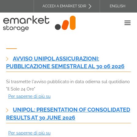
Salta
ACCEDI A EMARKET SDIR
ENGLISH
al
TOP
contenuto
HEADER
principale
MENU
AVVISO UNIPOL ASSICURAZIONI:
PUBBLICAZIONE SEMESTRALE AL 30 06 2026
Si trasmette l'avviso pubblicato in data odierna sul quotidiano
"Il Sole 24 Ore"
Per saperne di più su
Avviso
Unipol
UNIPOL: PRESENTATION OF CONSOLIDATED
Assicurazioni:
RESULTS AT 30 JUNE 2026
pubblicazione
semestrale
Per saperne di più su
Unipol:
al