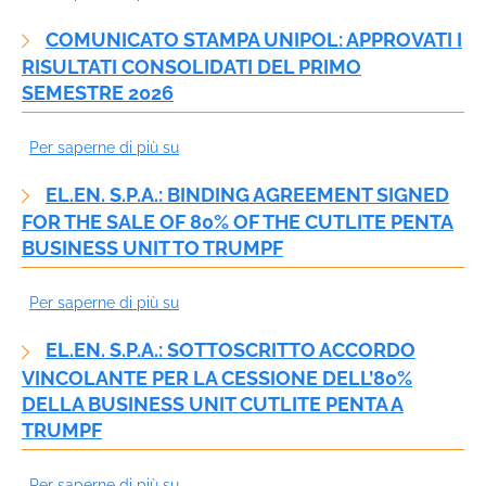
STELLARE
of
COMUNICATO STAMPA UNIPOL: APPROVATI I
STIPULA
2026
RISULTATI CONSOLIDATI DEL PRIMO
CON
approved
SEMESTRE 2026
LEONARDO
UN
Per saperne di più su
Comunicato
CONTRATTO
stampa
DA
EL.EN. S.P.A.: BINDING AGREEMENT SIGNED
Unipol:
€1,84
FOR THE SALE OF 80% OF THE CUTLITE PENTA
approvati
MLN
BUSINESS UNIT TO TRUMPF
i
PER
risultati
LA
Per saperne di più su
EL.EN.
consolidati
FORNITURA
S.P.A.:
del
DELLE
EL.EN. S.P.A.: SOTTOSCRITTO ACCORDO
BINDING
primo
OTTICHE
VINCOLANTE PER LA CESSIONE DELL’80%
AGREEMENT
semestre
PER
DELLA BUSINESS UNIT CUTLITE PENTA A
SIGNED
2026
LA
TRUMPF
FOR
MISSIONE
THE
IPERSPETTRALE
Per saperne di più su
EL.EN.
SALE