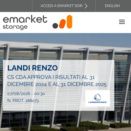
Salta
ACCEDI A EMARKET SDIR
ENGLISH
al
TOP
contenuto
HEADER
principale
MENU
LANDI RENZO
CS CDA APPROVA I RISULTATI AL 31
DICEMBRE 2024 E AL 31 DICEMBRE 2025
07/08/2026 - 00:30
N. PROT. 188073