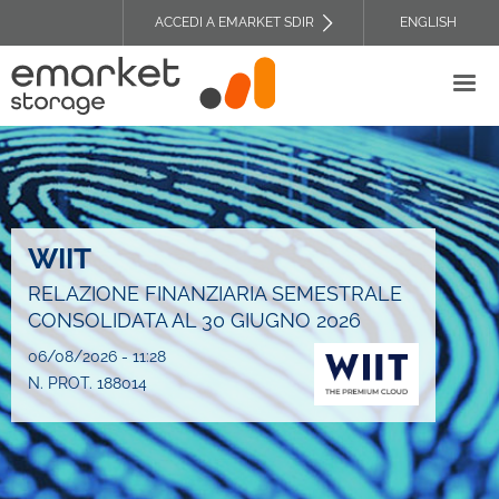
Salta
ACCEDI A EMARKET SDIR
ENGLISH
al
TOP
contenuto
HEADER
principale
MENU
WIIT
RELAZIONE FINANZIARIA SEMESTRALE
CONSOLIDATA AL 30 GIUGNO 2026
06/08/2026 - 11:28
N. PROT. 188014