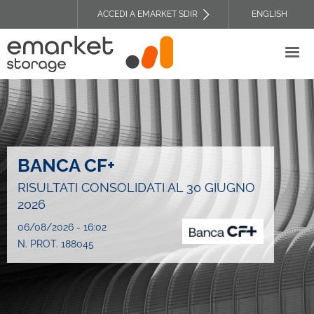
Salta
ACCEDI A EMARKET SDIR
ENGLISH
al
TOP
contenuto
HEADER
principale
MENU
BANCA CF+
RISULTATI CONSOLIDATI AL 30 GIUGNO
2026
06/08/2026 - 16:02
N. PROT. 188045