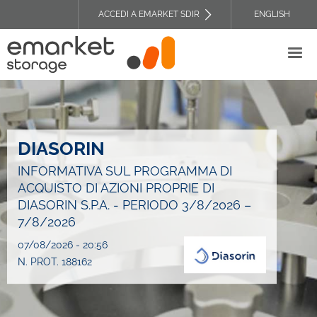
Salta
ACCEDI A EMARKET SDIR
ENGLISH
al
TOP
contenuto
HEADER
principale
MENU
DIASORIN
INFORMATIVA SUL PROGRAMMA DI
ACQUISTO DI AZIONI PROPRIE DI
DIASORIN S.P.A. - PERIODO 3/8/2026 –
7/8/2026
07/08/2026 - 20:56
N. PROT. 188162