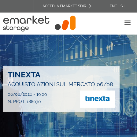
Salta
ACCEDI A EMARKET SDIR
ENGLISH
al
TOP
contenuto
HEADER
principale
MENU
TINEXTA
ACQUISTO AZIONI SUL MERCATO 06/08
06/08/2026 - 19:09
N. PROT. 188070