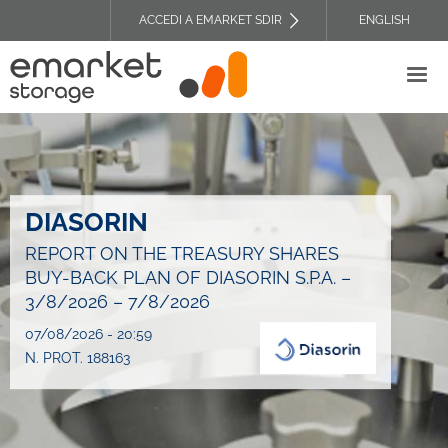
Salta
ACCEDI A EMARKET SDIR
ENGLISH
al
TOP
contenuto
HEADER
principale
MENU
DIASORIN
REPORT ON THE TREASURY SHARES
BUY-BACK PLAN OF DIASORIN S.P.A. –
3/8/2026 – 7/8/2026
07/08/2026 - 20:59
N. PROT. 188163